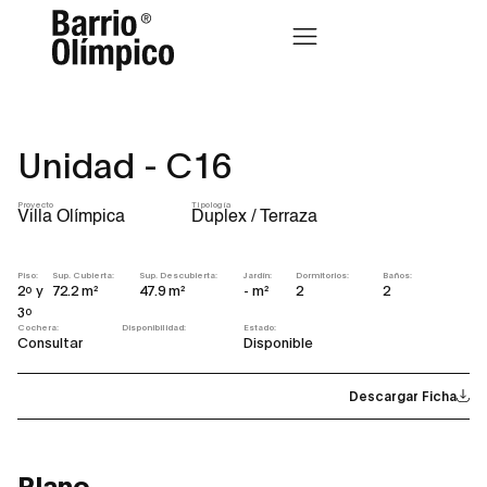
Unidad - C16
Proyecto
Tipología
Villa Olímpica
Duplex / Terraza
Piso:
Sup. Cubierta:
Sup. Descubierta:
Jardín:
Dormitorios:
Baños:
2º y
72.2 m²
47.9 m²
- m²
2
2
3º
Cochera:
Disponibilidad:
Estado:
Consultar
Disponible
Descargar Ficha
Plano