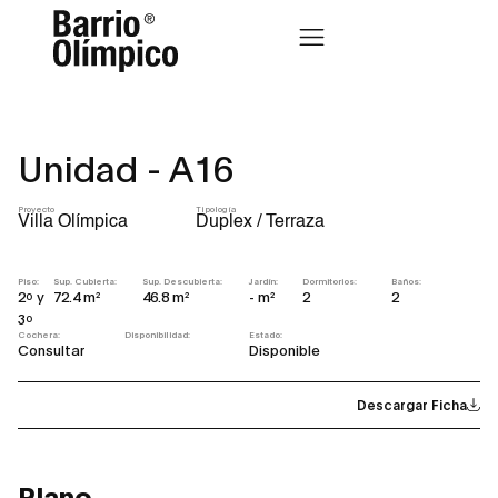
Unidad - A16
Proyecto
Tipología
Villa Olímpica
Duplex / Terraza
Piso:
Sup. Cubierta:
Sup. Descubierta:
Jardín:
Dormitorios:
Baños:
2º y
72.4 m²
46.8 m²
- m²
2
2
3º
Cochera:
Disponibilidad:
Estado:
Consultar
Disponible
Descargar Ficha
Plano