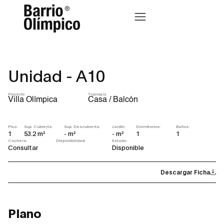
Unidad - A10
Proyecto
Tipología
Villa Olímpica
Casa / Balcón
Piso:
Sup. Cubierta:
Sup. Descubierta:
Jardín:
Dormitorios:
Baños:
1
53.2 m²
- m²
- m²
1
1
Cochera:
Disponibilidad:
Estado:
Consultar
Disponible
Descargar Ficha
Plano