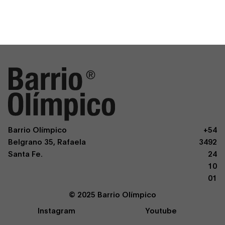
Barrio Olímpico
+54
Belgrano 35, Rafaela
3492
Santa Fe.
24
10
01
© 2025 Barrio Olímpico
Instagram
Youtube