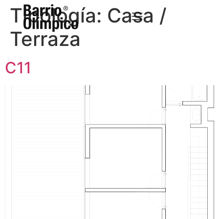
Tipología:
Casa /
Terraza
C11